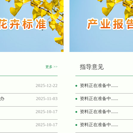
省花协服务团队走访南京花
宁夏花协考察团赴常州夏
牵手千斤助振兴 花联灌云
2025
球根花卉志愿服务团开展
指导意见
更多 >>
江苏省花木协会考察调研2
2025-12-22
资料正在准备中......
我省组织赴上海开展花卉
举办
2025-11-03
资料正在准备中......
中国花卉协会秘书长一行
2025-10-17
资料正在准备中......
江苏省花卉
江苏省花木协会球根花卉
2025-10-17
资料正在准备中......
“可口好粮”杯首届梅花传