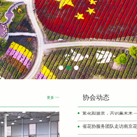
省花协服务团队走访南京
江苏省花木协会第八届二
江苏省花木协会插花艺术
江苏省花木协会荷花分会
江苏省花木协会盆景分会
省花协盆景分会换届暨盆
中国花卉协会盆景分会、
协会动态
更多 >>
省花协服务团队走访南京花
宁夏花协考察团赴常州夏