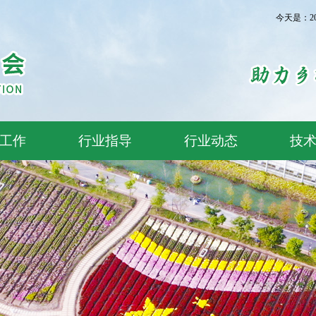
今天是：2
工作
行业指导
行业动态
技
2026南京月季新品种观摩
江苏省花木协会兰花分会
江苏省花木协会召开第八