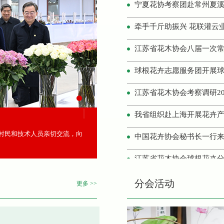
牵手千斤助振兴 花联灌云
球根花卉志愿服务团开展
江苏省花木协会考察调研2
我省组织赴上海开展花卉
中国花卉协会秘书长一行
村民和技术人员亲切交流，向
江苏省花木协会球根花卉
“可口好粮”杯首届梅花传
江苏省花木协会新会员招
分会活动
更多 >>
2026南京月季新品种观摩
江苏省花木协会兰花分会