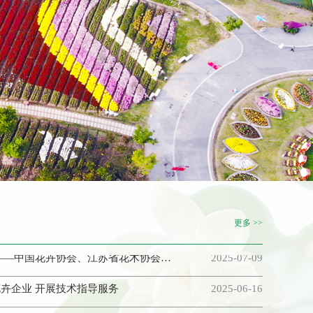
年宵花卉产销情况
2026-01-08
次常务理事会暨二次理事会在连云港召开
2025-12-22
分会换届大会在南京举行
2025-12-08
换届大会在南京举行
2025-11-16
换届大会在如皋举行
2025-11-03
景展筹备会议在如皋举行
2025-09-14
省花木协会组织赴苏州调研盆景产业
2025-09-04
繁花如盛景，共识赢未来 ——中国花卉协会、江苏省花木协会赴公司调研
2025-07-09
更多 >>
卉企业 开展技术指导服务
2025-06-16
溪花木交易市场进行考察交流
2025-06-03